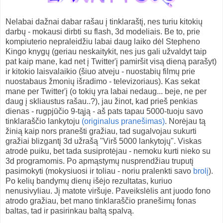
Nelabai dažnai dabar rašau į tinklaraštį, nes turiu kitokių
darbų - mokausi dirbti su flash, 3d modeliais. Be to, prie
kompiuterio nepraleidžiu labai daug laiko dėl Stepheno
Kingo knygų (geriau neskaitykit, nes jus gali užvaldyt taip
pat kaip mane, kad net į Twitter'į pamiršit visą dieną parašyt)
ir kitokio laisvalaikio (šiuo atveju - nuostabių filmų prie
nuostabaus žmonių išradimo - televizoriaus). Kas sekat
mane per Twitter'į (o tokių yra labai nedaug... beje, ne per
daug į skliaustus rašau..?), jau žinot, kad prieš penkias
dienas - rugpjūčio 9-tąją - aš pats tapau 5000-tuoju savo
tinklaraščio lankytoju
(originalus pranešimas)
. Norėjau tą
žinią kaip nors pranešti gražiau, tad sugalvojau sukurti
gražiai blizgantį 3d užrašą "Virš 5000 lankytojų". Viskas
atrodė puiku, bet tada susiprotėjau - nemoku kurti nieko su
3d programomis. Po apmąstymų nusprendžiau truputį
pasimokyti (mokysiuosi ir toliau - noriu pralenkti savo
brolį
).
Po kelių bandymų dienų išėjo rezultatas, kuriuo
nenusivyliau. Jį matote viršuje. Paveikslėlis ant juodo fono
atrodo gražiau, bet mano tinklaraščio pranešimų fonas
baltas, tad ir pasirinkau baltą spalvą.