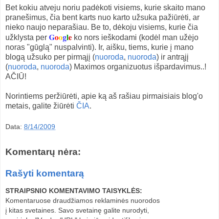
Bet kokiu atveju noriu padėkoti visiems, kurie skaito mano
pranešimus, čia bent karts nuo karto užsuka pažiūrėti, ar
nieko naujo neparašiau. Be to, dėkoju visiems, kurie čia
G
o
o
g
l
e
užklysta per
ko nors ieškodami (kodėl man užėjo
noras "gūglą" nuspalvinti). Ir, aišku, tiems, kurie į mano
blogą užsuko per pirmąjį (
nuoroda
,
nuoroda
) ir antrąjį
(
nuoroda
,
nuoroda
) Maximos organizuotus išpardavimus..!
AČIŪ!
Norintiems peržiūrėti, apie ką aš rašiau pirmaisiais blog'o
metais, galite žiūrėti
ČIA
.
Data:
8/14/2009
Komentarų nėra:
Rašyti komentarą
STRAIPSNIO KOMENTAVIMO TAISYKLĖS:
Komentaruose draudžiamos reklaminės nuorodos
į kitas svetaines. Savo svetainę galite nurodyti,