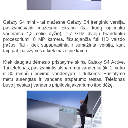
Galaxy S4 mini - tai mažesnė Galaxy S4 įrenginio versija,
pasižymėsianti mažesniu ekranu (kai kurių optimaliu
vadinamu 4,3 colio dyžio), 1,7 GHz dviejų branduolių
procesoriumi, 8 MP kamera, fiksuojančia full HD vaizdo
įrašus. Tai - kiek supaprastinta ir sumažinta, versija, kuri,
taip pat, pasižymės ir kiek mažesne kaina.
Kiek daugiau dėmesio pristatyme skirta Galaxy S4 Active.
Tai telefonas, pasižymintis atsparumui vandeniui (iki 1 metro
ir 30 minučių buvimo vandenyje) ir dulkėms. Pristatymo
metu surengtas ir vandens atsparumo testas. Telefonas
buvo įmestas į vandens pripildytą akvariumo tipo dėžę.