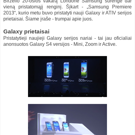
Birželio 20-osios vakarą Londone Samsung surengė dar
vieną pristatomąjį renginį. Šįkart - „Samsung Premiere
2013“, kurio metu buvo pristatyti nauji Galaxy ir ATIV serijos
prietaisai. Šiame įraše - trumpai apie juos.
Galaxy prietaisai
Pristatytieji naujieji Galaxy serijos nariai - tai jau oficialiai
anonsuotos Galaxy S4 versijos - Mini, Zoom ir Active.