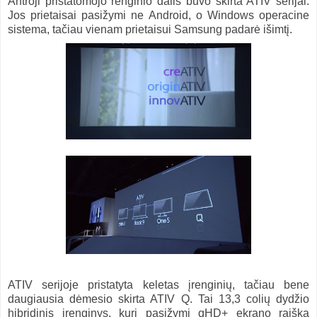
Antroji pristatomojo renginio dalis buvo skirta ATIV serijai.
Jos prietaisai pasižymi ne Android, o Windows operacine
sistema, tačiau vienam prietaisui Samsung padarė išimtį.
ATIV serijoje pristatyta keletas įrenginių, tačiau bene
daugiausia dėmesio skirta ATIV Q. Tai 13,3 colių dydžio
hibridinis įrenginys, kuri pasižymi qHD+ ekrano raiška