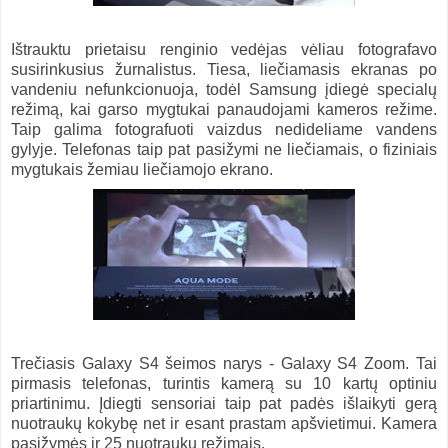
Ištrauktu prietaisu renginio vedėjas vėliau fotografavo
susirinkusius žurnalistus. Tiesa, liečiamasis ekranas po
vandeniu nefunkcionuoja, todėl Samsung įdiegė specialų
režimą, kai garso mygtukai panaudojami kameros režime.
Taip galima fotografuoti vaizdus nedideliame vandens
gylyje. Telefonas taip pat pasižymi ne liečiamais, o fiziniais
mygtukais žemiau liečiamojo ekrano.
Trečiasis Galaxy S4 šeimos narys - Galaxy S4 Zoom. Tai
pirmasis telefonas, turintis kamerą su 10 kartų optiniu
priartinimu. Įdiegti sensoriai taip pat padės išlaikyti gerą
nuotraukų kokybę net ir esant prastam apšvietimui. Kamera
pasižymės ir 25 nuotraukų režimais.