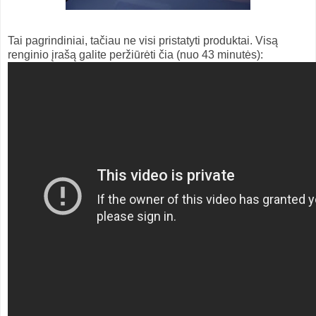
Tai pagrindiniai, tačiau ne visi pristatyti produktai. Visą
renginio įrašą galite peržiūrėti čia (nuo 43 minutės):