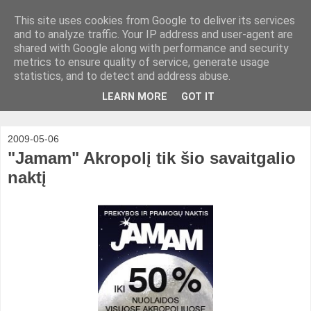
This site uses cookies from Google to deliver its services
and to analyze traffic. Your IP address and user-agent are
shared with Google along with performance and security
metrics to ensure quality of service, generate usage
statistics, and to detect and address abuse.
LEARN MORE
GOT IT
2009-05-06
"Jamam" Akropolį tik šio savaitgalio
naktį