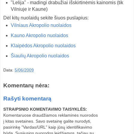
"Lelija" - madingi drabužiai išskirtinėmis kainomis (tik
Vilniuje ir Kaune)
Dėl kitų nuolaidų sekite šiuos puslapius:
Vilniaus Akropolio nuolaidos
Kauno Akropolio nuolaidos
Klaipėdos Akropolio nuolaidos
Šiaulių Akropolio nuolaidos
Data:
5/06/2009
Komentarų nėra:
Rašyti komentarą
STRAIPSNIO KOMENTAVIMO TAISYKLĖS:
Komentaruose draudžiamos reklaminės nuorodos
į kitas svetaines. Savo svetainę galite nurodyti,
pasirinkę "Vardas/URL" kaip jūsų identifikavimo
būdą. Susijusios nuorodos leidžiamos, tačiau su