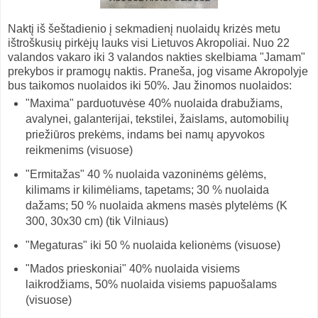
Naktį iš šeštadienio į sekmadienį nuolaidų krizės metu
ištroškusių pirkėjų lauks visi Lietuvos Akropoliai. Nuo 22
valandos vakaro iki 3 valandos nakties skelbiama "Jamam"
prekybos ir pramogų naktis. Praneša, jog visame Akropolyje
bus taikomos nuolaidos iki 50%. Jau žinomos nuolaidos:
"Maxima" parduotuvėse 40% nuolaida drabužiams,
avalynei, galanterijai, tekstilei, žaislams, automobilių
priežiūros prekėms, indams bei namų apyvokos
reikmenims (visuose)
"Ermitažas" 40 % nuolaida vazoninėms gėlėms,
kilimams ir kilimėliams, tapetams; 30 % nuolaida
dažams; 50 % nuolaida akmens masės plytelėms (K
300, 30x30 cm) (tik Vilniaus)
"Megaturas" iki 50 % nuolaida kelionėms (visuose)
"Mados prieskoniai" 40% nuolaida visiems
laikrodžiams, 50% nuolaida visiems papuošalams
(visuose)