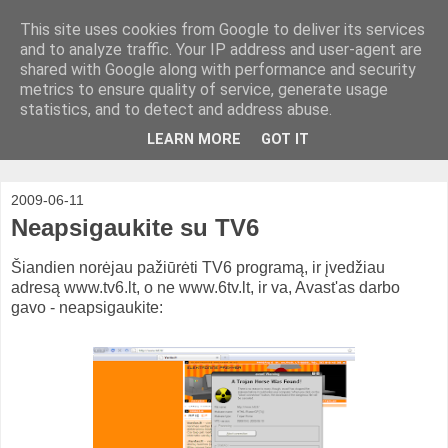
This site uses cookies from Google to deliver its services
and to analyze traffic. Your IP address and user-agent are
shared with Google along with performance and security
metrics to ensure quality of service, generate usage
statistics, and to detect and address abuse.
LEARN MORE
GOT IT
2009-06-11
Neapsigaukite su TV6
Šiandien norėjau pažiūrėti TV6 programą, ir įvedžiau
adresą www.tv6.lt, o ne www.6tv.lt, ir va, Avast'as darbo
gavo - neapsigaukite: