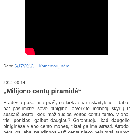
Data:
6/17/2012
Komentarų nėra:
2012-06-14
„Milijono centų piramidė“
Pradėsiu įrašą nuo prašymo kiekvienam skaitytojui - dabar
pat pasiimkite savo piniginę, atverkite monetų skyrių ir
suskaičiuokite, kiek mažiausios vertės centų turite. Vieną,
tris, penkias, galbūt daugiau? Garantuoju, kad daugelio
piniginėse vieno cento monetų tikrai galima atrasti. Atrodo,
nėra jos labai naudingos - už centą nieko neįsigysi, taupyti