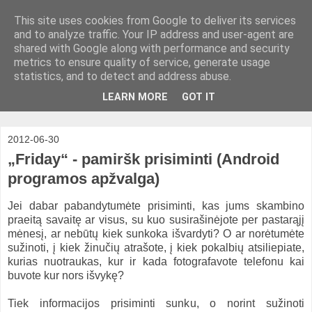
This site uses cookies from Google to deliver its services
and to analyze traffic. Your IP address and user-agent are
shared with Google along with performance and security
metrics to ensure quality of service, generate usage
statistics, and to detect and address abuse.
LEARN MORE
GOT IT
2012-06-30
„Friday“ - pamiršk prisiminti (Android
programos apžvalga)
Jei dabar pabandytumėte prisiminti, kas jums skambino
praeitą savaitę ar visus, su kuo susirašinėjote per pastarąjį
mėnesį, ar nebūtų kiek sunkoka išvardyti? O ar norėtumėte
sužinoti, į kiek žinučių atrašote, į kiek pokalbių atsiliepiate,
kurias nuotraukas, kur ir
kada
fotografavote telefonu kai
buvote kur nors išvykę?
Tiek informacijos prisiminti sunku, o norint sužinoti