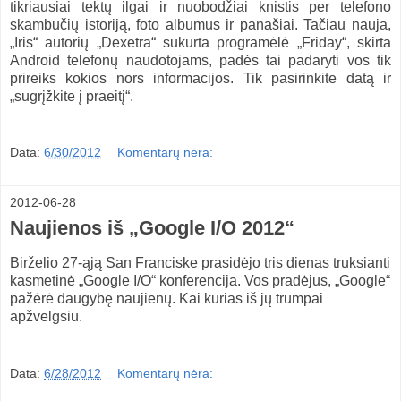
tikriausiai tektų ilgai ir nuobodžiai knistis per telefono
skambučių istoriją, foto albumus ir panašiai. Tačiau nauja,
„Iris“ autorių „Dexetra“ sukurta programėlė „Friday“, skirta
Android telefonų naudotojams, padės tai padaryti vos tik
prireiks kokios nors informacijos. Tik pasirinkite datą ir
„sugrįžkite į praeitį“.
Data:
6/30/2012
Komentarų nėra:
2012-06-28
Naujienos iš „Google I/O 2012“
Birželio 27-ąją San Franciske prasidėjo tris dienas truksianti
kasmetinė „Google I/O“ konferencija. Vos pradėjus, „Google“
pažėrė daugybę naujienų. Kai kurias iš jų trumpai
apžvelgsiu.
Data:
6/28/2012
Komentarų nėra: