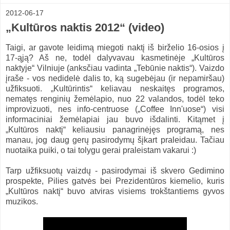
2012-06-17
„Kultūros naktis 2012“ (video)
Taigi, ar gavote leidimą miegoti naktį iš birželio 16-osios į
17-ąją? Aš ne, todėl dalyvavau kasmetinėje „Kultūros
naktyje“ Vilniuje (anksčiau vadinta „Tebūnie naktis“). Vaizdo
įraše - vos nedidelė dalis to, ką sugebėjau (ir nepamiršau)
užfiksuoti. „Kultūrintis“ keliavau neskaitęs programos,
nematęs renginių žemėlapio, nuo 22 valandos, todėl teko
improvizuoti, nes info-centruose („Coffee Inn'uose“) visi
informaciniai žemėlapiai jau buvo išdalinti. Kitąmet į
„Kultūros naktį“ keliausiu panagrinėjęs programą, nes
manau, jog daug gerų pasirodymų šįkart praleidau. Tačiau
nuotaika puiki, o tai tolygu gerai praleistam vakarui :)
Tarp užfiksuotų vaizdų - pasirodymai iš skvero Gedimino
prospekte, Pilies gatvės bei Prezidentūros kiemelio, kuris
„Kultūros naktį“ buvo atviras visiems trokštantiems gyvos
muzikos.