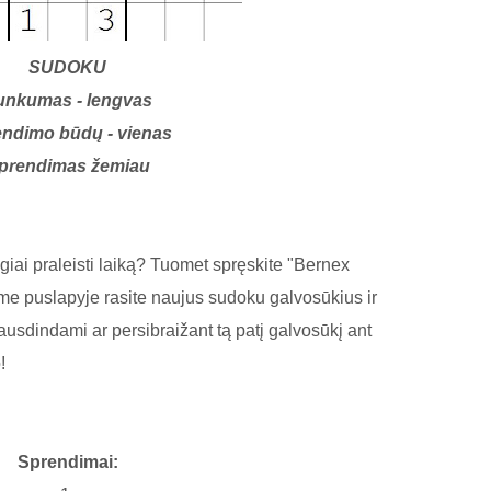
SUDOKU
unkumas - lengvas
ndimo būdų - vienas
prendimas žemiau
ai praleisti laiką? Tuomet spręskite "Bernex
me puslapyje rasite naujus sudoku galvosūkius ir
pausdindami ar persibraižant tą patį galvosūkį ant
!
Sprendimai: