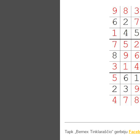
Tapk „Bernex Tinklaraščio“ gerbėju
Face