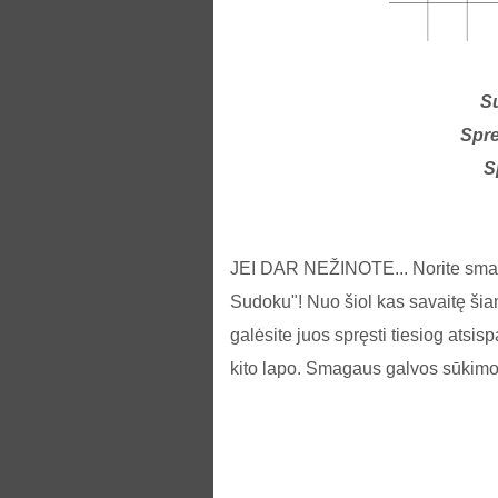
S
Spre
S
JEI DAR NEŽINOTE... Norite smagi
Sudoku"! Nuo šiol kas savaitę šia
galėsite juos spręsti tiesiog atsis
kito lapo. Smagaus galvos sūkimo