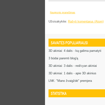
Naujesnis pranešimas
Užsisakykite:
Rašyti komentarus (Atom)
SAVAITĖS POPULIARIAUSI
3D akiniai: 4 dalis - ką galima pamatyti
3 būdai paremti blog'ą
3D akiniai: 3 dalis - red/cyan akiniai
3D akiniai: 1 dalis - apie 3D akinius
LNK: "Mano žvaigždė" premjera
STATISTIKA