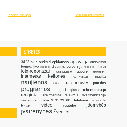
Pradinis puslapis
Senesnis pranešimas
ETIKETĖS
apžvalga
3d
Vilnius
android
apklausos
atidavimai
eurovizija
bernex live
dizainas
filmai
blogger
facebook
foto-reportažai
google
google+
foursquare
internetas
kelionės
konkursai
muzika
naujienos
parduotuvės
nokia
parodos
programos
rekomenduoju
project glass
renginiai
skaitmeninė televizija
skaitmenizacija
straipsniai
socialiniai tinklai
telefonai
tv
televizija
video
įdomybės
twitter
youtube
įvairenybės
šventės