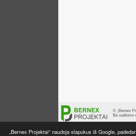
© „Bernex Pr
Be sutikimo 
Dizainas paremtas
NewWpThe
„Bernex Projektai“ naudoja slapukus iš Google, padeda