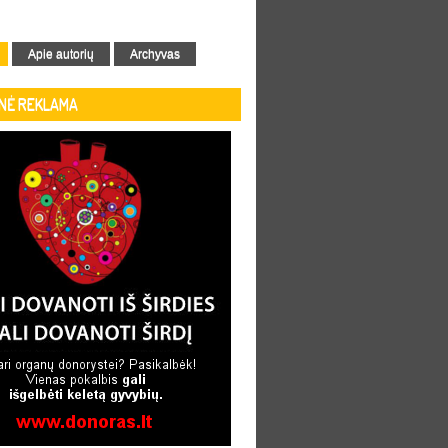
Apie autorių
Archyvas
INĖ REKLAMA