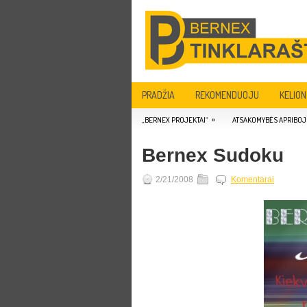
PRADŽIA
REKOMENDUOJU
KELION
»
„BERNEX PROJEKTAI“
ATSAKOMYBĖS APRIBOJ
Bernex Sudoku
2/21/2008
Komentarai