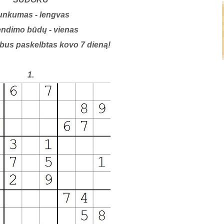
unkumas - lengvas
ndimo būdų - vienas
bus paskelbtas kovo 7 dieną!
1.