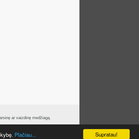
arsinę ar vaizdinę medžiagą.
s modifikuotas „Bernex Projektų“
Supratau!
kokybę.
Plačiau...