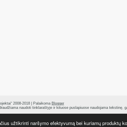
ojektai“ 2008-2018 | Palaikoma
Blogger
draudžiama naudoti tinklaraštyje ir kituose puslapiuose naudojama tekstinę, g
mes
| Į Blogger pritaikė
Lasantha
-
Premium Blogger Themes
|
Best Elegant Themes
| Dizaina
nčius užtikrinti naršymo efektyvumą bei kuriamų produktų 