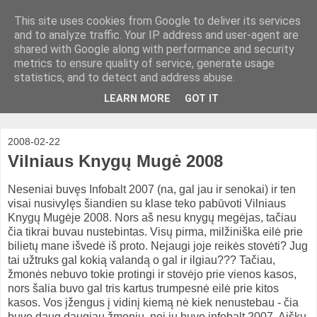
This site uses cookies from Google to deliver its services
and to analyze traffic. Your IP address and user-agent are
shared with Google along with performance and security
metrics to ensure quality of service, generate usage
statistics, and to detect and address abuse.
LEARN MORE
GOT IT
2008-02-22
Vilniaus Knygų Mugė 2008
Neseniai buvęs Infobalt 2007 (na, gal jau ir senokai) ir ten
visai nusivylęs šiandien su klase teko pabūvoti Vilniaus
Knygų Mugėje 2008. Nors aš nesu knygų megėjas, tačiau
čia tikrai buvau nustebintas. Visų pirma, milžiniška eilė prie
bilietų mane išvedė iš proto. Nejaugi joje reikės stovėti? Jug
tai užtruks gal kokią valandą o gal ir ilgiau??? Tačiau,
žmonės nebuvo tokie protingi ir stovėjo prie vienos kasos,
nors šalia buvo gal tris kartus trumpesnė eilė prie kitos
kasos. Vos įžengus į vidinį kiemą nė kiek nenustebau - čia
buvo daug daugiau žmonių, nei jų buvo infobalt 2007. Aišku,