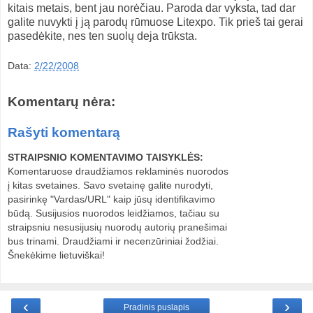
kitais metais, bent jau norėčiau. Paroda dar vyksta, tad dar
galite nuvykti į ją parodų rūmuose Litexpo. Tik prieš tai gerai
pasedėkite, nes ten suolų deja trūksta.
Data:
2/22/2008
Komentarų nėra:
Rašyti komentarą
STRAIPSNIO KOMENTAVIMO TAISYKLĖS:
Komentaruose draudžiamos reklaminės nuorodos
į kitas svetaines. Savo svetainę galite nurodyti,
pasirinkę "Vardas/URL" kaip jūsų identifikavimo
būdą. Susijusios nuorodos leidžiamos, tačiau su
straipsniu nesusijusių nuorodų autorių pranešimai
bus trinami. Draudžiami ir necenzūriniai žodžiai.
Šnekėkime lietuviškai!
‹
›
Pradinis puslapis