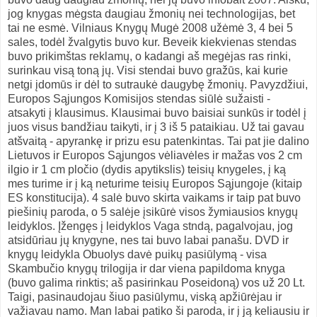
jog knygas mėgsta daugiau žmonių nei technologijas, bet
tai ne esmė. Vilniaus Knygų Mugė 2008 užėmė 3, 4 bei 5
sales, todėl žvalgytis buvo kur. Beveik kiekvienas stendas
buvo prikimštas reklamų, o kadangi aš megėjas ras rinki,
surinkau visą toną jų. Visi stendai buvo gražūs, kai kurie
netgi įdomūs ir dėl to sutraukė daugybę žmonių. Pavyzdžiui,
Europos Sąjungos Komisijos stendas siūlė sužaisti -
atsakyti į klausimus. Klausimai buvo baisiai sunkūs ir todėl į
juos visus bandžiau taikyti, ir į 3 iš 5 pataikiau. Už tai gavau
atšvaitą - apyrankę ir prizu esu patenkintas. Tai pat jie dalino
Lietuvos ir Europos Sąjungos vėliavėles ir mažas vos 2 cm
ilgio ir 1 cm pločio (dydis apytikslis) teisių knygeles, į ką
mes turime ir į ką neturime teisių Europos Sąjungoje (kitaip
ES konstitucija). 4 salė buvo skirta vaikams ir taip pat buvo
piešinių paroda, o 5 salėje įsikūrė visos žymiausios knygų
leidyklos. Įžengęs į leidyklos Vaga stndą, pagalvojau, jog
atsidūriau jų knygyne, nes tai buvo labai panašu. DVD ir
knygų leidykla Obuolys davė puikų pasiūlymą - visa
Skambučio knygų trilogija ir dar viena papildoma knyga
(buvo galima rinktis; aš pasirinkau Poseidoną) vos už 20 Lt.
Taigi, pasinaudojau šiuo pasiūlymu, viską apžiūrėjau ir
važiavau namo. Man labai patiko ši paroda, ir į ją keliausiu ir