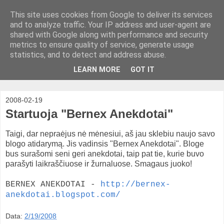
This site uses cookies from Google to deliver its services
and to analyze traffic. Your IP address and user-agent are
shared with Google along with performance and security
metrics to ensure quality of service, generate usage
statistics, and to detect and address abuse.
LEARN MORE
GOT IT
2008-02-19
Startuoja "Bernex Anekdotai"
Taigi, dar nepraėjus nė mėnesiui, aš jau sklebiu naujo savo
blogo atidarymą. Jis vadinsis "Bernex Anekdotai". Bloge
bus surašomi seni geri anekdotai, taip pat tie, kurie buvo
parašyti laikraščiuose ir žurnaluose. Smagaus juoko!
BERNEX ANEKDOTAI -
http://bernex-
anekdotai.blogspot.com/
Data:
2/19/2008