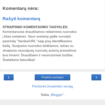
Komentarų nėra:
Rašyti komentarą
STRAIPSNIO KOMENTAVIMO TAISYKLĖS:
Komentaruose draudžiamos reklaminės nuorodos
į kitas svetaines. Savo svetainę galite nurodyti,
pasirinkę "Vardas/URL" kaip jūsų identifikavimo
būdą. Susijusios nuorodos leidžiamos, tačiau su
straipsniu nesusijusių nuorodų autorių pranešimai
bus trinami. Draudžiami ir necenzūriniai žodžiai.
Šnekėkime lietuviškai!
‹
›
Pradinis puslapis
Peržiūrėti žiniatinklio versiją
Teikia „
Blogger
“.