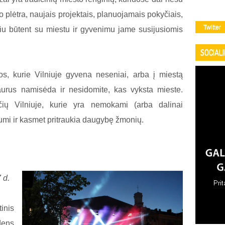
 plėtra, naujais projektais, planuojamais pokyčiais,
Twitter
iu būtent su miestu ir gyvenimu jame susijusiomis
SOCIAL
uos, kurie Vilniuje gyvena neseniai, arba į miestą
iaurus namisėda ir nesidomite, kas vyksta mieste.
čių Vilniuje, kurie yra nemokami (arba dalinai
umi ir kasmet pritraukia daugybę žmonių.
 d.
inis
dens