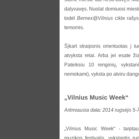
dalyvavęs. Nuolat domiuosi miesto
todėl
Bernex@Vilnius
cikle rašys
temomis.
Šįkart straipsnis orientuotas į t
atvyksta retai. Arba jei esate ž
Pateiksiu 10 renginių, vykstan
nemokami), vyksta po atviru dang
„Vilnius Music Week“
Artimiausia data: 2014 rugsėjo 5-7
„Vilnius Music Week“ - tarptaut
muzikos festivalis, vykstantis ru