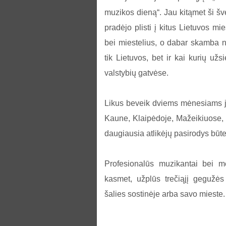
muzikos dieną“. Jau kitąmet ši šv
pradėjo plisti į kitus Lietuvos mi
bei miestelius, o dabar skamba 
tik Lietuvos, bet ir kai kurių užs
valstybių gatvėse.
Likus beveik dviems mėnesiams ja
Kaune, Klaipėdoje, Mažeikiuose, Š
daugiausia atlikėjų pasirodys būt
Profesionalūs muzikantai bei mė
kasmet, užplūs trečiąjį gegužės
šalies sostinėje arba savo mieste.