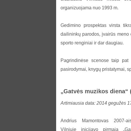
organizuojama nuo 1993 m.
Gedimino prospektas virsta tik
dailininkų parodos, įvairūs meno d
sporto renginiai ir dar daugiau.
Pagrindinėse scenose taip pat 
pasirodymai, knygų pristatymai, spe
„Gatvės muzikos diena“
Artimiausia data: 2014 gegužės 1
Andrius Mamontovas 2007-ais
Vilniuje inicijavo pirmąją „Ga