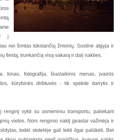
ūros
imtą
same
i
į
iau nei šimtas tūkstančių žmonių. Sostinė atgyja ir
ių fiestą, trunkančią visą vakarą ir dalį nakties.
i, kinas, fotografija, šiuolaikinis menas, įvairūs
dos, kūrybinės dirbtuvės - tik spėkite dairytis ir
 į renginį vykti su asmeniniu transportu, paliekant
inių vietos. Nors renginio naktį įprastai važinėja ir
ildytas, todėl stotelėje gali tekti ilgai palūkėti. Bet
s tikrai nublanksta prieš įspūdžius, kuriuos paliks