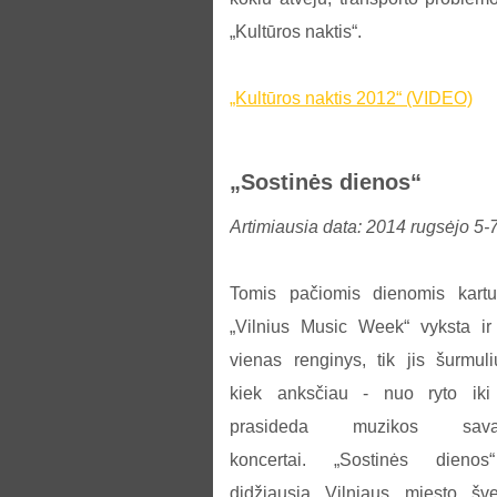
„Kultūros naktis“.
„Kultūros naktis 2012“ (VIDEO)
„Sostinės dienos“
Artimiausia data: 2014 rugsėjo 5-7
Tomis pačiomis dienomis kart
„Vilnius Music Week“ vyksta ir
vienas renginys, tik jis šurmuli
kiek anksčiau - nuo ryto iki
prasideda muzikos savai
koncertai. „Sostinės dieno
didžiausia Vilniaus miesto šve