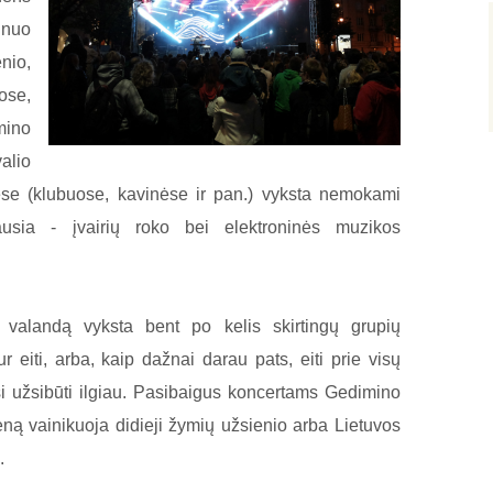
 nuo
nio,
ose,
mino
valio
ėse (klubuose, kavinėse ir pan.) vyksta nemokami
ausia - įvairių roko bei elektroninės muzikos
ą valandą vyksta bent po kelis skirtingų grupių
ur eiti, arba, kaip dažnai darau pats, eiti prie visų
risi užsibūti ilgiau. Pasibaigus koncertams Gedimino
ieną vainikuoja didieji žymių užsienio arba Lietuvos
.