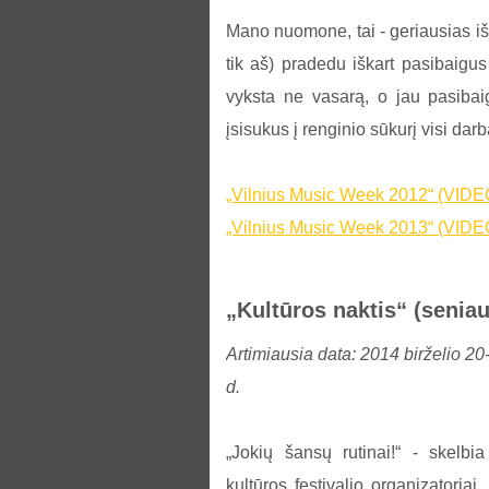
Mano nuomone, tai - geriausias iš V
tik aš) pradedu iškart pasibaigus
vyksta ne vasarą, o jau pasibaig
įsisukus į renginio sūkurį visi darb
„Vilnius Music Week 2012“ (VIDE
„Vilnius Music Week 2013“ (VIDE
„Kultūros naktis“ (seniau
Artimiausia data: 2014 birželio 20
d.
„Jokių šansų rutinai!“ - skelbia
kultūros festivalio organizatoriai. 