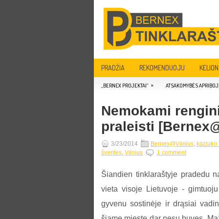
PRADŽIA
REKOMENDUOJU
KELION
»
„BERNEX PROJEKTAI“
ATSAKOMYBĖS APRIBOJ
Nemokami renginia
praleisti [Bernex
3/23/2014
Bernex@Vilnius
,
kaziuko
šventės
,
Vilnius
1 comment
Šiandien tinklaraštyje pradedu na
vieta visoje Lietuvoje - gimtuoj
gyvenu sostinėje ir drąsiai vadin
šiame mieste dar nesu buvęs. Maža