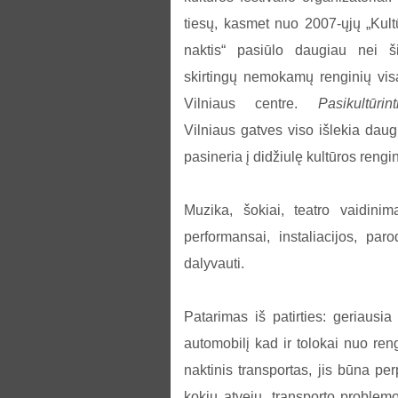
tiesų, kasmet nuo 2007-ųjų „Kult
naktis“ pasiūlo daugiau nei š
skirtingų nemokamų renginių vi
Vilniaus centre.
Pasikultūrint
Vilniaus gatves viso išlekia daug
pasineria į didžiulę kultūros rengin
Muzika, šokiai, teatro vaidinima
performansai, instaliacijos, paro
dalyvauti.
Patarimas iš patirties: geriausia
automobilį kad ir tolokai nuo reng
naktinis transportas, jis būna perp
kokiu atveju, transporto problemo