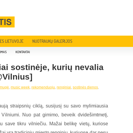
ĖS LIETUVOJE
NUOTRAUKŲ GALERIJOS
IMAS
KONTAKTAI
i sostinėje, kurių nevalia
@Vilnius]
 mugė
,
music week
,
rekomenduoju
,
renginiai
,
sostinės dienos
,
ują straipsnių ciklą, susijusį su savo mylimiausia
u Vilniumi. Nuo pat gimimo, beveik dvidešimtmetį,
u save tikru vilniečiu. Mažai belikę vietų, kuriose
i yra tradicinių miesto renginių, kuriuose dar nesu