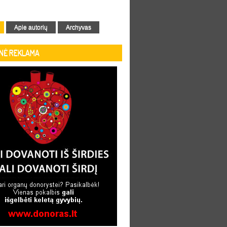
Apie autorių
Archyvas
INĖ REKLAMA