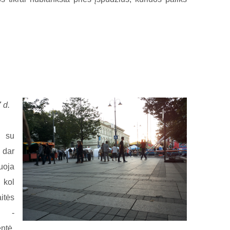
 d.
u su
 dar
uoja
 kol
tės
s“ -
ntė,