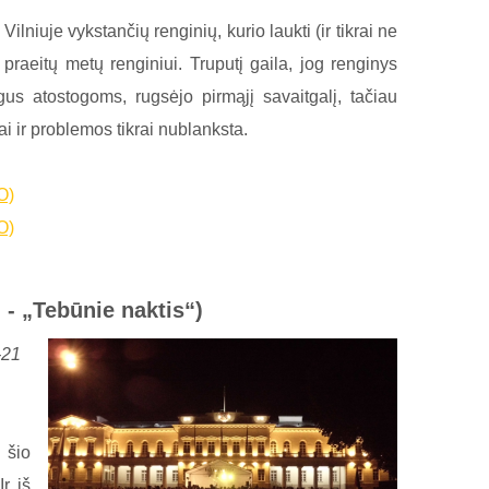
ilniuje vykstančių renginių, kurio laukti (ir tikrai ne
 praeitų metų renginiui. Truputį gaila, jog renginys
us atostogoms, rugsėjo pirmąjį savaitgalį, tačiau
ai ir problemos tikrai nublanksta.
O)
O)
 - „Tebūnie naktis“)
-21
 šio
Ir iš