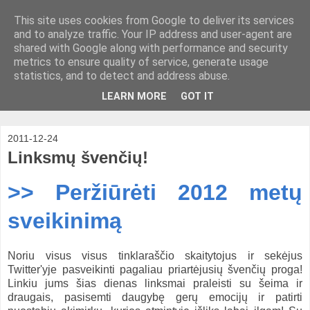
This site uses cookies from Google to deliver its services
and to analyze traffic. Your IP address and user-agent are
shared with Google along with performance and security
metrics to ensure quality of service, generate usage
statistics, and to detect and address abuse.
LEARN MORE
GOT IT
2011-12-24
Linksmų švenčių!
>> Peržiūrėti 2012 metų
sveikinimą
Noriu visus visus tinklaraščio skaitytojus ir sekėjus
Twitter'yje pasveikinti pagaliau priartėjusių švenčių proga!
Linkiu jums šias dienas linksmai praleisti su šeima ir
draugais, pasisemti daugybę gerų emocijų ir patirti