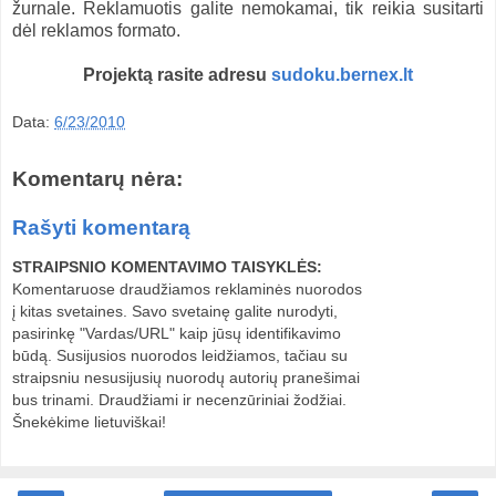
žurnale. Reklamuotis galite nemokamai, tik reikia susitarti
dėl reklamos formato.
Projektą rasite adresu
sudoku.bernex.lt
Data:
6/23/2010
Komentarų nėra:
Rašyti komentarą
STRAIPSNIO KOMENTAVIMO TAISYKLĖS:
Komentaruose draudžiamos reklaminės nuorodos
į kitas svetaines. Savo svetainę galite nurodyti,
pasirinkę "Vardas/URL" kaip jūsų identifikavimo
būdą. Susijusios nuorodos leidžiamos, tačiau su
straipsniu nesusijusių nuorodų autorių pranešimai
bus trinami. Draudžiami ir necenzūriniai žodžiai.
Šnekėkime lietuviškai!