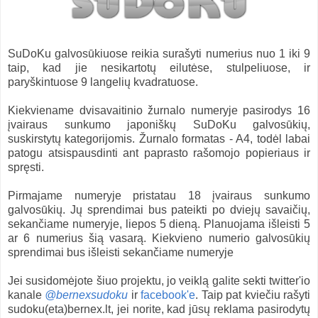
SuDoKu galvosūkiuose reikia surašyti numerius nuo 1 iki 9
taip, kad jie nesikartotų eilutėse, stulpeliuose, ir
paryškintuose 9 langelių kvadratuose.
Kiekviename dvisavaitinio žurnalo numeryje pasirodys 16
įvairaus sunkumo japoniškų SuDoKu galvosūkių,
suskirstytų kategorijomis. Žurnalo formatas - A4, todėl labai
patogu atsispausdinti ant paprasto rašomojo popieriaus ir
spręsti.
Pirmajame numeryje pristatau 18 įvairaus sunkumo
galvosūkių. Jų sprendimai bus pateikti po dviejų savaičių,
sekančiame numeryje, liepos 5 dieną. Planuojama išleisti 5
ar 6 numerius šią vasarą. Kiekvieno numerio galvosūkių
sprendimai bus išleisti sekančiame numeryje
Jei susidomėjote šiuo projektu, jo veiklą galite sekti twitter'io
kanale
@bernexsudoku
ir
facebook'e
. Taip pat kviečiu rašyti
sudoku(eta)bernex.lt, jei norite, kad jūsų reklama pasirodytų