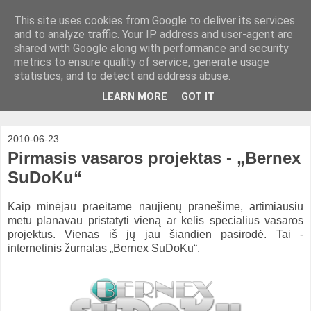
This site uses cookies from Google to deliver its services
and to analyze traffic. Your IP address and user-agent are
shared with Google along with performance and security
metrics to ensure quality of service, generate usage
statistics, and to detect and address abuse.
LEARN MORE
GOT IT
2010-06-23
Pirmasis vasaros projektas - „Bernex
SuDoKu“
Kaip minėjau praeitame naujienų pranešime, artimiausiu
metu planavau pristatyti vieną ar kelis specialius vasaros
projektus. Vienas iš jų jau šiandien pasirodė. Tai -
internetinis žurnalas „Bernex SuDoKu“.