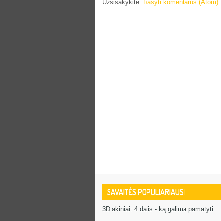
Užsisakykite:
Rašyti komentarus (Atom)
SAVAITĖS POPULIARIAUSI
3D akiniai: 4 dalis - ką galima pamatyti