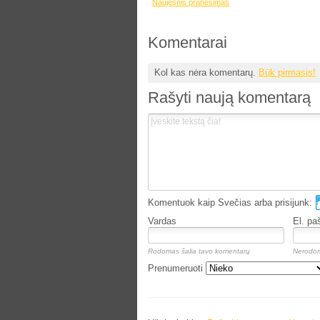
Naujesnis pranešimas
Komentarai
Kol kas nėra komentarų.
Būk pirmasis!
Rašyti naują komentarą
Komentuok kaip Svečias arba prisijunk:
Vardas
El. pa
Rodomas šalia tavo komentarų
Nerodom
Prenumeruoti