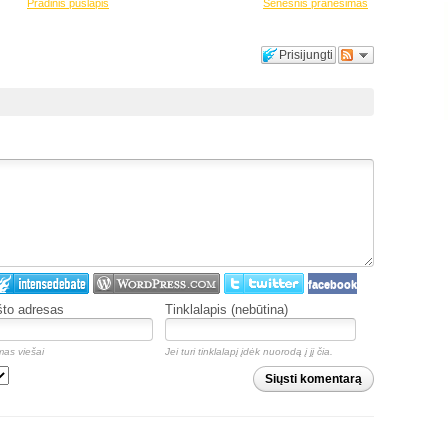
Pradinis puslapis
Senesnis pranešimas
Prisijungti
facebook
što adresas
Tinklalapis (nebūtina)
as viešai
Jei turi tinklalapį įdėk nuorodą į jį čia.
Siųsti komentarą