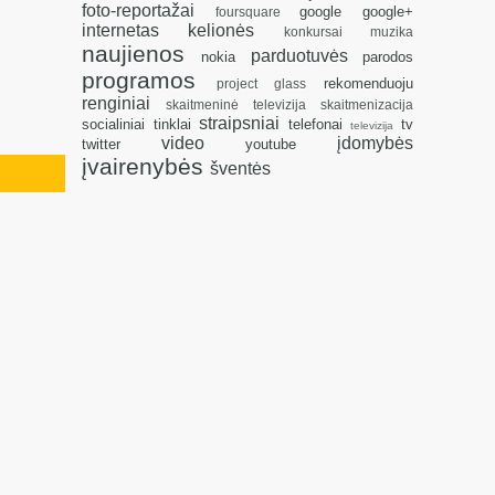
foto-reportažai
google
google+
foursquare
internetas
kelionės
konkursai
muzika
naujienos
parduotuvės
nokia
parodos
programos
rekomenduoju
project glass
renginiai
skaitmeninė televizija
skaitmenizacija
straipsniai
socialiniai tinklai
telefonai
tv
televizija
video
įdomybės
twitter
youtube
įvairenybės
šventės