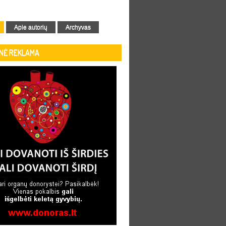
Apie autorių
Archyvas
INĖ REKLAMA