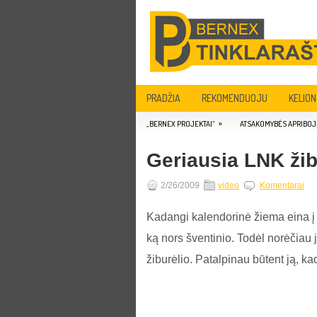
PRADŽIA
REKOMENDUOJU
KELION
»
„BERNEX PROJEKTAI“
ATSAKOMYBĖS APRIBOJ
Geriausia LNK žib
2/26/2009
video
Komentarai
Kadangi kalendorinė žiema eina į 
ką nors šventinio. Todėl norėčiau
žiburėlio. Patalpinau būtent ją, ka