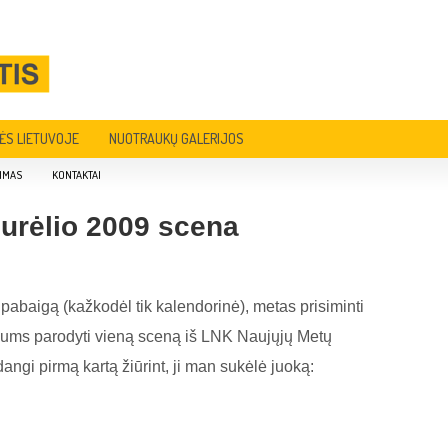
ĖS LIETUVOJE
NUOTRAUKŲ GALERIJOS
IMAS
KONTAKTAI
urėlio 2009 scena
pabaigą (kažkodėl tik kalendorinė), metas prisiminti
 jums parodyti vieną sceną iš LNK Naujųjų Metų
dangi pirmą kartą žiūrint, ji man sukėlė juoką: