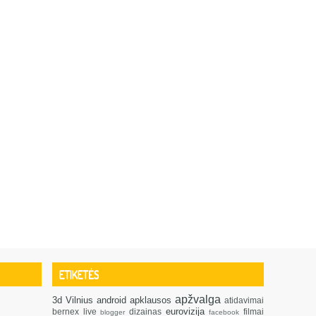
ETIKETĖS
apžvalga
3d
Vilnius
android
apklausos
atidavimai
eurovizija
bernex live
dizainas
filmai
blogger
facebook