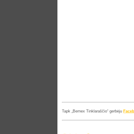
Tapk „Bernex Tinklaraščio“ gerbėju
Face