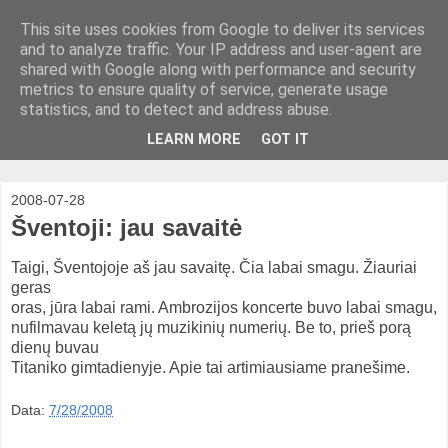
This site uses cookies from Google to deliver its services
and to analyze traffic. Your IP address and user-agent are
shared with Google along with performance and security
metrics to ensure quality of service, generate usage
statistics, and to detect and address abuse.
LEARN MORE
GOT IT
2008-07-28
Šventoji: jau savaitė
Taigi, Šventojoje aš jau savaitę. Čia labai smagu. Žiauriai
geras
oras, jūra labai rami. Ambrozijos koncerte buvo labai smagu,
nufilmavau keletą jų muzikinių numerių. Be to, prieš porą
dienų buvau
Titaniko gimtadienyje. Apie tai artimiausiame pranešime.
Data:
7/28/2008