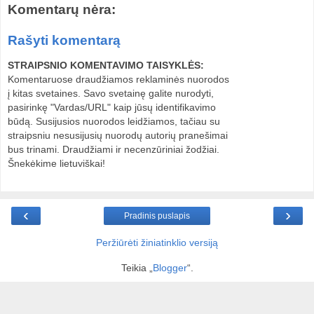
Komentarų nėra:
Rašyti komentarą
STRAIPSNIO KOMENTAVIMO TAISYKLĖS:
Komentaruose draudžiamos reklaminės nuorodos
į kitas svetaines. Savo svetainę galite nurodyti,
pasirinkę "Vardas/URL" kaip jūsų identifikavimo
būdą. Susijusios nuorodos leidžiamos, tačiau su
straipsniu nesusijusių nuorodų autorių pranešimai
bus trinami. Draudžiami ir necenzūriniai žodžiai.
Šnekėkime lietuviškai!
‹
›
Pradinis puslapis
Peržiūrėti žiniatinklio versiją
Teikia „
Blogger
“.