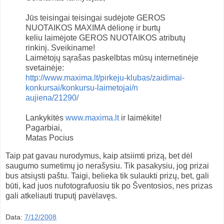
Jūs teisingai teisingai sudėjote GEROS
NUOTAIKOS MAXIMA dėlionę ir burtų
keliu laimėjote GEROS NUOTAIKOS atributų
rinkinį. Sveikiname!
Laimėtojų sąrašas paskelbtas mūsų internetinėje
svetainėje:
http://www.maxima.lt/pirkeju-
klubas/zaidimai-
konkursai/
konkursu-laimetojai/n
aujiena/21290/
Lankykitės
www.maxima.lt
ir laimėkite!
Pagarbiai,
Matas Pocius
Taip pat gavau nurodymus, kaip atsiimti prizą, bet dėl
saugumo sumetimų jo nerašysiu. Tik pasakysiu, jog prizai
bus atsiųsti paštu. Taigi, belieka tik sulaukti prizų, bet, gali
būti, kad juos nufotografuosiu tik po Šventosios, nes prizas
gali atkeliauti truputį pavėlavęs.
Data:
7/12/2008