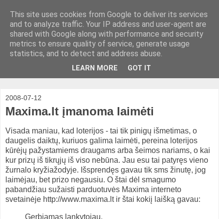
This site uses cookies from Google to deliver its services
and to analyze traffic. Your IP address and user-agent are
shared with Google along with performance and security
metrics to ensure quality of service, generate usage
statistics, and to detect and address abuse.
LEARN MORE
GOT IT
2008-07-12
Maxima.lt įmanoma laimėti
Visada maniau, kad loterijos - tai tik pinigų išmetimas, o
daugelis daiktų, kuriuos galima laimėti, pereina loterijos
kūrėjų pažystamiems draugams arba šeimos nariams, o kai
kur prizų iš tikrųjų iš viso nebūna. Jau esu tai patyręs vieno
žurnalo kryžiažodyje. Išsprendęs gavau tik sms žinutę, jog
laimėjau, bet prizo negausiu. O štai dėl smagumo
pabandžiau sužaisti parduotuvės Maxima interneto
svetainėje http://www.maxima.lt ir štai kokiį laišką gavau:
Gerbiamas lankytojau,