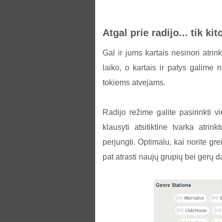
Atgal prie radijo... tik kit
Gal ir jums kartais nesinori atrin
laiko, o kartais ir patys galime ne
tokiems atvejams.
Radijo režime galite pasirinkti v
klausyti atsitiktine tvarka atrin
perjungti. Optimalu, kai norite gre
pat atrasti naujų grupių bei gerų d