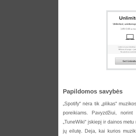
Papildomos savybės
„Spotify“ nėra tik „plikas“ muzikos
poreikiams. Pavyzdžiui, norint 
„TuneWiki“ įskiepį ir dainos metu 
jų eilutę. Deja, kai kurios muzi