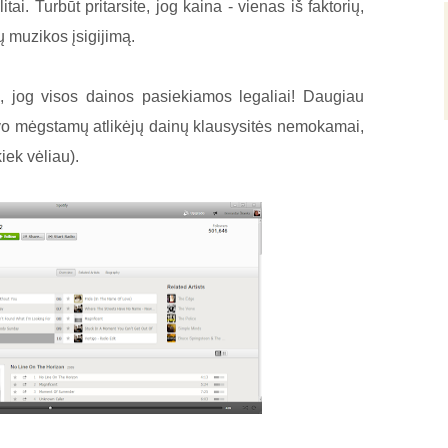
ai. Turbūt pritarsite, jog kaina - vienas iš faktorių,
ų muzikos įsigijimą.
s, jog visos dainos pasiekiamos legaliai! Daugiau
vo mėgstamų atlikėjų dainų klausysitės nemokamai,
iek vėliau).