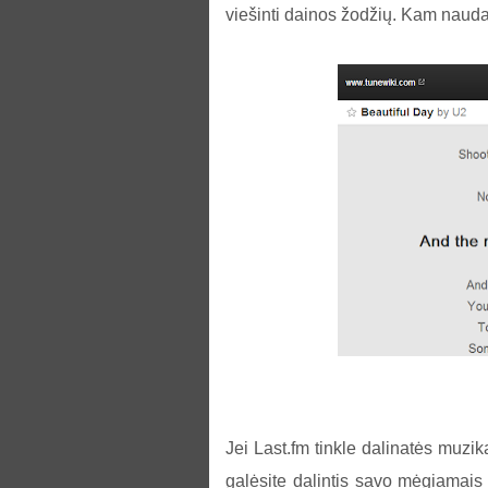
viešinti dainos žodžių. Kam nauda 
Jei Last.fm tinkle dalinatės muzika,
galėsite dalintis savo mėgiamais kū