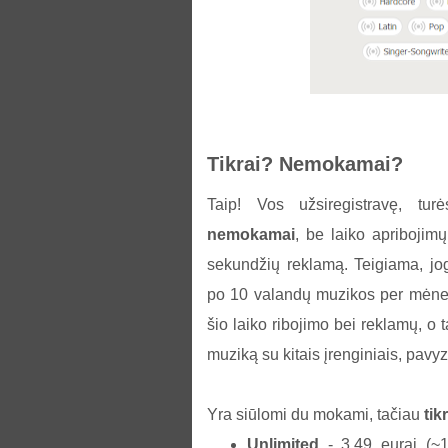
Tikrai? Nemokamai?
Taip! Vos užsiregistravę, tu
nemokamai
, be laiko apribojimų
sekundžių reklamą. Teigiama, jog
po 10 valandų muzikos per mėnesį.
šio laiko ribojimo bei reklamų, o 
muziką su kitais įrenginiais, pavyz
Yra siūlomi du mokami, tačiau
tik
Unlimited
- 3,49 eurai (~1