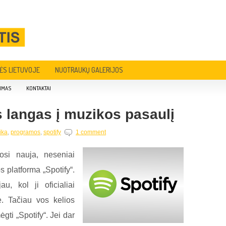
ĖS LIETUVOJE
NUOTRAUKŲ GALERIJOS
IMAS
KONTAKTAI
s langas į muzikos pasaulį
ika
,
programos
,
spotify
1 comment
osi nauja, neseniai
s platforma „Spotify“.
u, kol ji oficialiai
. Tačiau vos kelios
gti „Spotify“. Jei dar