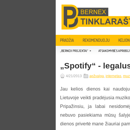
PRADŽIA
REKOMENDUOJU
KELION
»
„BERNEX PROJEKTAI“
ATSAKOMYBĖS APRIBOJ
„Spotify“ - legalu
4/21/2013
apžvalga
,
internetas
,
muz
Jau kelios dienos kai naudoju
Lietuvoje veikti pradėjusia muziko
Pripažinsiu, ja labai nesidomėja
nebuvo pasiekiama mūsų šalyje
dienos privertė mane žiauriai pamė