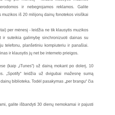
berodomos ir nebegrojamos reklamos. Galite
s muzikos iš 20 milijonų dainų fonotekos visiškai
itai) per mėnesį - leidžia ne tik klausytis muzikos
t ir suteikia galimybę sinchronizuoti dainas su
oju telefonu, planšetiniu kompiuteriu ir panašiai.
inas ir klausytis jų net be interneto prieigos.
ėse (kaip „iTunes“) už dainą mokant po dolerį, 10
us. „Spotify“ leidžia už dvigubai mažesnę sumą
 dainų biblioteka. Todėl pasakymas „per brangu“ čia
mi, galite išbandyti 30 dienų nemokamai ir pajusti