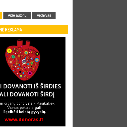
Apie autorių
Archyvas
INĖ REKLAMA