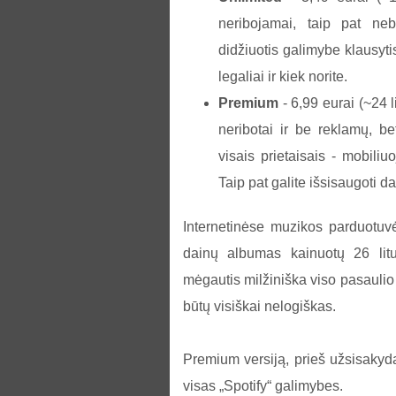
neribojamai, taip pat ne
didžiuotis galimybe klausyti
legaliai ir kiek norite.
Premium
- 6,99 eurai (~24 l
neribotai ir be reklamų, be
visais prietaisais - mobiliu
Taip pat galite išsisaugoti da
Internetinėse muzikos parduotuv
dainų albumas kainuotų 26 lit
mėgautis milžiniška viso pasaulio
būtų visiškai nelogiškas.
Premium versiją, prieš užsisakyda
visas „Spotify“ galimybes.