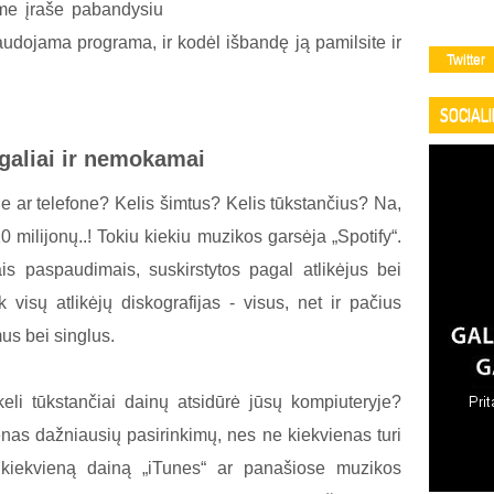
ame įraše pabandysiu
naudojama programa, ir kodėl išbandę ją pamilsite ir
Twitter
SOCIAL
egaliai ir nemokamai
je ar telefone? Kelis šimtus? Kelis tūkstančius? Na,
 20 milijonų..! Tokiu kiekiu muzikos garsėja „Spotify“.
is paspaudimais, suskirstytos pagal atlikėjus bei
visų atlikėjų diskografijas - visus, net ir pačius
us bei singlus.
keli tūkstančiai dainų atsidūrė jūsų kompiuteryje?
enas dažniausių pasirinkimų, nes ne kiekvienas turi
 kiekvieną dainą „iTunes“ ar panašiose muzikos