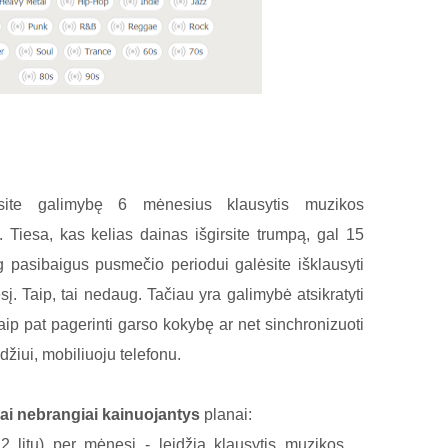
rėsite galimybę 6 mėnesius klausytis muzikos
. Tiesa, kas kelias dainas išgirsite trumpą, gal 15
 pasibaigus pusmečio periodui galėsite išklausyti
 Taip, tai nedaug. Tačiau yra galimybė atsikratyti
taip pat pagerinti garso kokybę ar net sinchronizuoti
džiui, mobiliuoju telefonu.
rai nebrangiai kainuojantys
planai:
2 litų) per mėnesį - leidžia klausytis muzikos