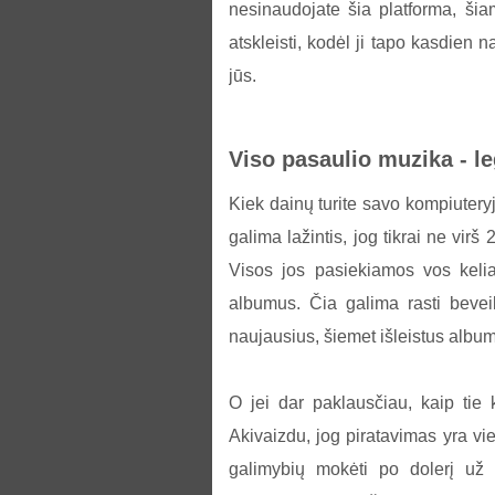
nesinaudojate šia platforma, ši
atskleisti, kodėl ji tapo kasdien 
jūs.
Viso pasaulio muzika - l
Kiek dainų turite savo kompiutery
galima lažintis, jog tikrai ne virš
Visos jos pasiekiamos vos kelia
albumus. Čia galima rasti beveik 
naujausius, šiemet išleistus album
O jei dar paklausčiau, kaip tie 
Akivaizdu, jog piratavimas yra vi
galimybių mokėti po dolerį už