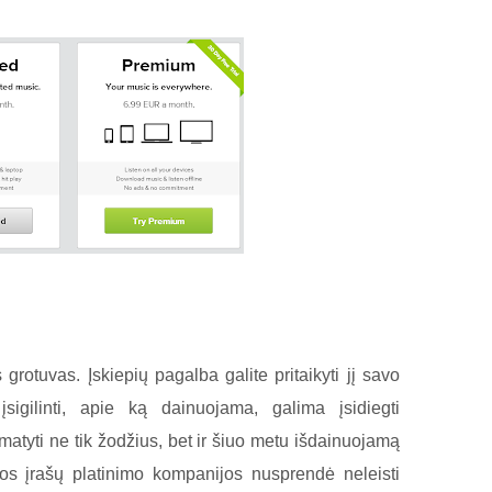
 grotuvas. Įskiepių pagalba galite pritaikyti jį savo
įsigilinti, apie ką dainuojama, galima įsidiegti
matyti ne tik žodžius, bet ir šiuo metu išdainuojamą
kos įrašų platinimo kompanijos nusprendė neleisti