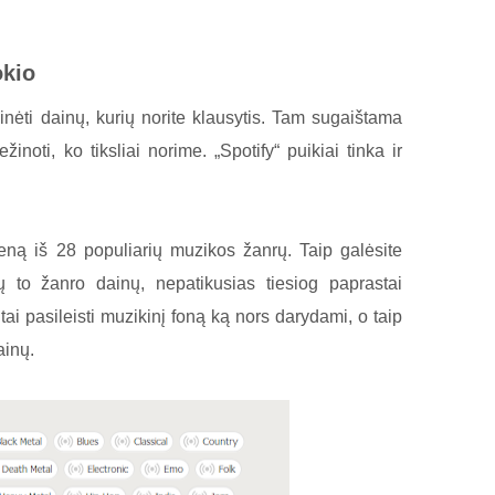
okio
kinėti dainų, kurių norite klausytis. Tam sugaištama
žinoti, ko tiksliai norime. „Spotify“ puikiai tinka ir
ieną iš 28 populiarių muzikos žanrų. Taip galėsite
ktų to žanro dainų, nepatikusias tiesiog paprastai
itai pasileisti muzikinį foną ką nors darydami, o taip
ainų.