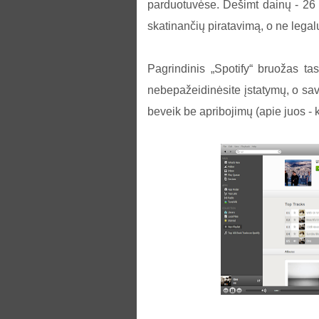
parduotuvėse. Dešimt dainų - 26 lit
skatinančių piratavimą, o ne legal
Pagrindinis „Spotify“ bruožas ta
nebepažeidinėsite įstatymų, o sa
beveik be apribojimų (apie juos - k