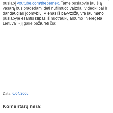
puslapį
youtube.com/thebernex.
Tame puslapyje jau šią
vasarą bus pradedami dėti nufilmuoti vaizdai, videoklipai ir
dar daugiau įdomybių. Vienas iš pavyzdžių yra jau mano
puslapyje esantis klipas iš nuotraukų albumo "Neregėta
Lietuva" - jį galie pažiūrėti čia:
Data:
6/04/2008
Komentarų nėra: