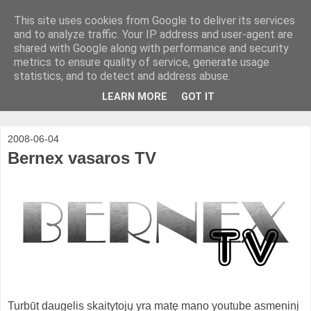
This site uses cookies from Google to deliver its services
and to analyze traffic. Your IP address and user-agent are
shared with Google along with performance and security
metrics to ensure quality of service, generate usage
statistics, and to detect and address abuse.
LEARN MORE
GOT IT
2008-06-04
Bernex vasaros TV
Turbūt daugelis skaitytojų yra matę mano youtube asmeninį