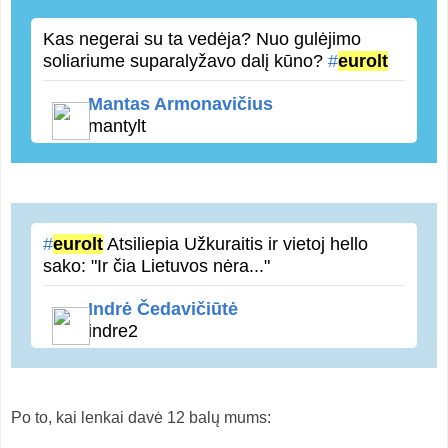
Kas negerai su ta vedėja? Nuo gulėjimo
soliariume suparalyžavo dalį kūno?
#
eurolt
Mantas Armonavičius
mantylt
#
eurolt
Atsiliepia Užkuraitis ir vietoj hello
sako: "Ir čia Lietuvos nėra..."
Indrė Čedavičiūtė
indre2
Po to, kai lenkai davė 12 balų mums: