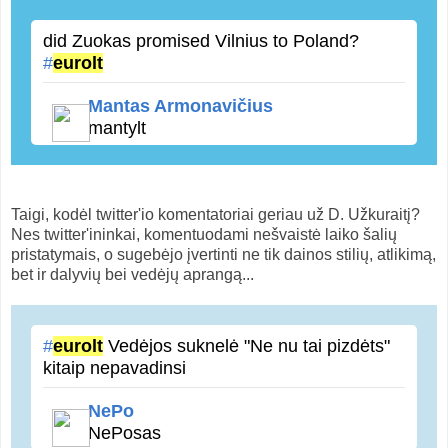
did Zuokas promised Vilnius to Poland?
#
eurolt
Mantas Armonavičius
mantylt
Taigi, kodėl twitter'io komentatoriai geriau už D. Užkuraitį?
Nes twitter'ininkai, komentuodami nešvaistė laiko šalių
pristatymais, o sugebėjo įvertinti ne tik dainos stilių, atlikimą,
bet ir dalyvių bei vedėjų aprangą...
#
eurolt
Vedėjos suknelė "Ne nu tai pizdėts"
kitaip nepavadinsi
NePo
NePosas