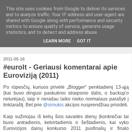
This site uses cookies from Google to deliver its services
and to analyze traffic. Your IP address and user-agent are
shared with Google along with performance and security
metrics to ensure quality of service, generate usage
statistics, and to detect and address abuse.
LEARN MORE
GOT IT
2011-05-16
#eurolt - Geriausi komentarai apie
Euroviziją (2011)
Po rūpesčių, kuriuos privėlė „Blogger“ penktadienį 13-ąją
(kai buvo dingusi paskutinio straipsnio dalis, o backup'o
neturėjau), taip ir neradau laiko nieko normalaus parašyti į
tinklaraštį. Bet prie
@simukis
akcijos nusprendžiau prisidėti.
Kaip sužinojau iš kelių šios savaitės dienų (konkrečiai tai
buvo antradienis, ketvirtadienis ir šeštadienis, kai vyko
Eurovizijos dainų konkurso 2011 pusfinalių ir finalo