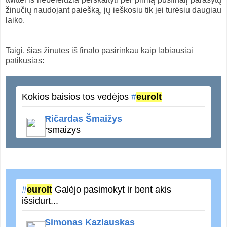
žinučių naudojant paiešką, jų ieškosiu tik jei turėsiu daugiau
laiko.
Taigi, šias žinutes iš finalo pasirinkau kaip labiausiai
patikusias:
Kokios baisios tos vedėjos
#
eurolt
Ričardas Šmaižys
rsmaizys
#
eurolt
Galėjo pasimokyt ir bent akis
išsidurt...
Simonas Kazlauskas