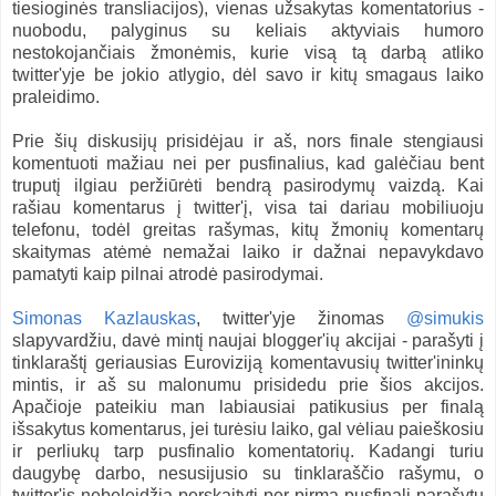
tiesioginės transliacijos), vienas užsakytas komentatorius -
nuobodu, palyginus su keliais aktyviais humoro
nestokojančiais žmonėmis, kurie visą tą darbą atliko
twitter'yje be jokio atlygio, dėl savo ir kitų smagaus laiko
praleidimo.
Prie šių diskusijų prisidėjau ir aš, nors finale stengiausi
komentuoti mažiau nei per pusfinalius, kad galėčiau bent
truputį ilgiau peržiūrėti bendrą pasirodymų vaizdą. Kai
rašiau komentarus į twitter'į, visa tai dariau mobiliuoju
telefonu, todėl greitas rašymas, kitų žmonių komentarų
skaitymas atėmė nemažai laiko ir dažnai nepavykdavo
pamatyti kaip pilnai atrodė pasirodymai.
Simonas Kazlauskas
, twitter'yje žinomas
@simukis
slapyvardžiu, davė mintį naujai blogger'ių akcijai - parašyti į
tinklaraštį geriausias Euroviziją komentavusių twitter'ininkų
mintis, ir aš su malonumu prisidedu prie šios akcijos.
Apačioje pateikiu man labiausiai patikusius per finalą
išsakytus komentarus, jei turėsiu laiko, gal vėliau paieškosiu
ir perliukų tarp pusfinalio komentatorių. Kadangi turiu
daugybę darbo, nesusijusio su tinklaraščio rašymu, o
twitter'is nebeleidžia perskaityti per pirmą pusfinalį parašytų