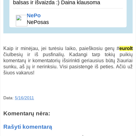
balsas ir išvaizda :) Daina klausoma
NePo
NePosas
Kaip ir minėjau, jei turėsiu laiko, paieškosiu gerų #
eurolt
čiulbesių ir iš pusfinalių. Kadangi tarp tokių puikių
komentarų ir komentatorių išsirinkti geriausius būtų žiauriai
sunku, aš jų ir nerinksiu. Visi pasistengė iš peties. Ačiū už
šiuos vakarus!
Data:
5/16/2011
Komentarų nėra:
Rašyti komentarą