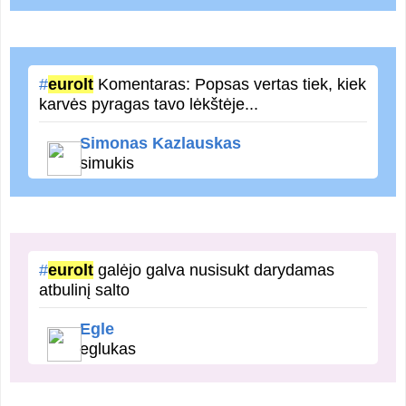
#
eurolt
Komentaras: Popsas vertas tiek, kiek
karvės pyragas tavo lėkštėje...
Simonas Kazlauskas
simukis
#
eurolt
galėjo galva nusisukt darydamas
atbulinį salto
Egle
eglukas