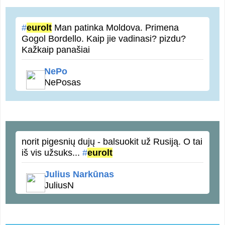
#
eurolt
Man patinka Moldova. Primena
Gogol Bordello. Kaip jie vadinasi? pizdu?
Kažkaip panašiai
NePo
NePosas
norit pigesnių dujų - balsuokit už Rusiją. O tai
iš vis užsuks...
#
eurolt
Julius Narkūnas
JuliusN