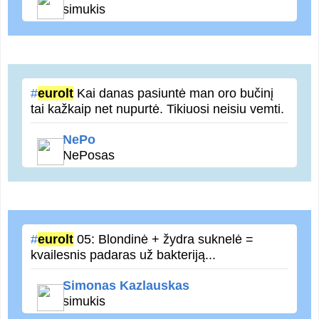
simukis
#
eurolt
Kai danas pasiuntė man oro bučinį
tai kažkaip net nupurtė. Tikiuosi neisiu vemti.
NePo
NePosas
#
eurolt
05: Blondinė + žydra suknelė =
kvailesnis padaras už bakteriją...
Simonas Kazlauskas
simukis