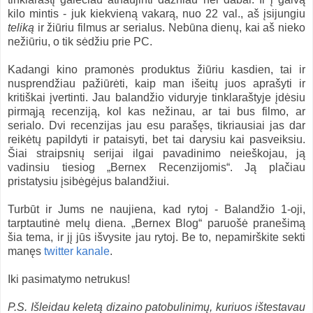
kilo mintis - juk kiekvieną vakarą, nuo 22 val., aš įsijungiu
teliką
ir žiūriu filmus ar serialus. Nebūna dienų, kai aš nieko
nežiūriu, o tik sėdžiu prie PC.
Kadangi kino pramonės produktus žiūriu kasdien, tai ir
nusprendžiau pažiūrėti, kaip man išeitų juos aprašyti ir
kritiškai įvertinti. Jau balandžio viduryje tinklaraštyje įdėsiu
pirmąją recenziją, kol kas nežinau, ar tai bus filmo, ar
serialo. Dvi recenzijas jau esu parašęs, tikriausiai jas dar
reikėtų papildyti ir pataisyti, bet tai darysiu kai pasveiksiu.
Šiai straipsnių serijai ilgai pavadinimo neieškojau, ją
vadinsiu tiesiog „Bernex Recenzijomis“. Ją plačiau
pristatysiu įsibėgėjus balandžiui.
Turbūt ir Jums ne naujiena, kad rytoj - Balandžio 1-oji,
tarptautinė melų diena. „Bernex Blog“ paruošė pranešimą
šia tema, ir jį jūs išvysite jau rytoj. Be to, nepamirškite sekti
manęs
twitter kanale
.
Iki pasimatymo netrukus!
P.S. Išleidau keletą dizaino patobulinimų, kuriuos ištestavau