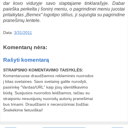
dar kovo viduryje savo slaptajame tinklarašyje. Dabar
paieška perkelta į šoninį meniu, o pagrindinei meniu juostai
pritaikytas „Bernex“ logotipo stilius, ji sujungta su pagrindine
pranešimų lentele.
Data:
3/31/2011
Komentarų nėra:
Rašyti komentarą
STRAIPSNIO KOMENTAVIMO TAISYKLĖS:
Komentaruose draudžiamos reklaminės nuorodos
į kitas svetaines. Savo svetainę galite nurodyti,
pasirinkę "Vardas/URL" kaip jūsų identifikavimo
būdą. Susijusios nuorodos leidžiamos, tačiau su
straipsniu nesusijusių nuorodų autorių pranešimai
bus trinami. Draudžiami ir necenzūriniai žodžiai.
Šnekėkime lietuviškai!