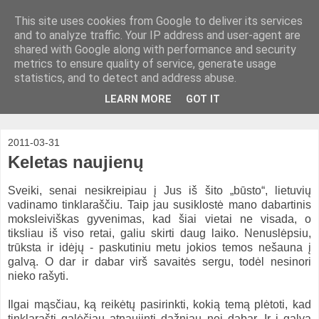
This site uses cookies from Google to deliver its services
and to analyze traffic. Your IP address and user-agent are
shared with Google along with performance and security
metrics to ensure quality of service, generate usage
statistics, and to detect and address abuse.
LEARN MORE
GOT IT
2011-03-31
Keletas naujienų
Sveiki, senai nesikreipiau į Jus iš šito „būsto“, lietuvių
vadinamo tinklaraščiu. Taip jau susiklostė mano dabartinis
moksleiviškas gyvenimas, kad šiai vietai ne visada, o
tiksliau iš viso retai, galiu skirti daug laiko. Nenuslėpsiu,
trūksta ir idėjų - paskutiniu metu jokios temos nešauna į
galvą. O dar ir dabar virš savaitės sergu, todėl nesinori
nieko rašyti.
Ilgai mąsčiau, ką reikėtų pasirinkti, kokią temą plėtoti, kad
tinklaraštį galėčiau atnaujinti dažniau nei dabar. Ir į galvą